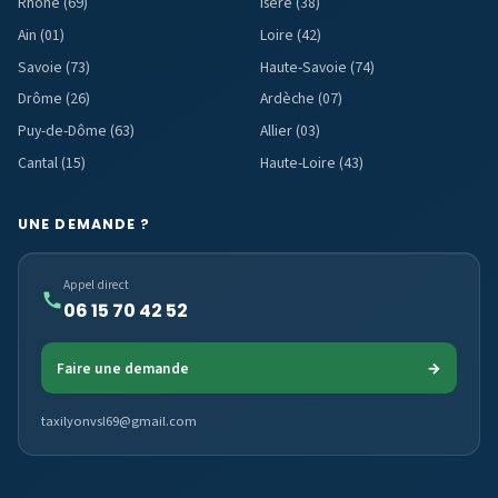
Rhône (69)
Isère (38)
Ain (01)
Loire (42)
Savoie (73)
Haute-Savoie (74)
Drôme (26)
Ardèche (07)
Puy-de-Dôme (63)
Allier (03)
Cantal (15)
Haute-Loire (43)
UNE DEMANDE ?
Appel direct
06 15 70 42 52
Faire une demande
→
taxilyonvsl69@gmail.com